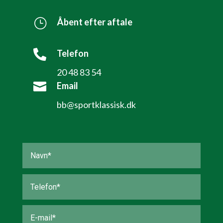
}
Åbent efter aftale

Telefon
20 48 83 54

Email
bb@sportklassisk.dk