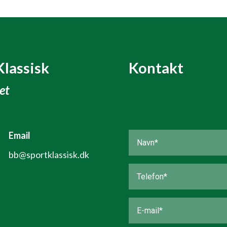
Klassisk
Kontakt
tet
Email
bb@sportklassisk.dk