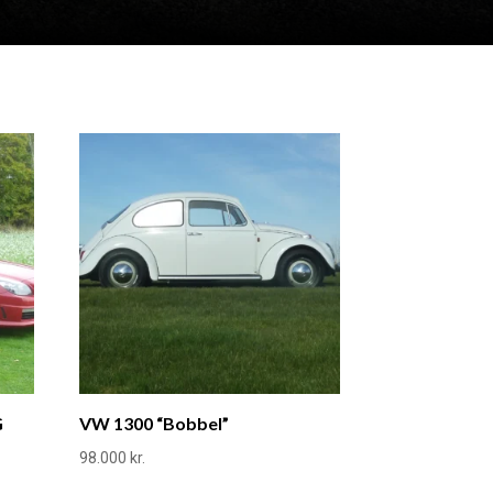
G
VW 1300 “Bobbel”
98.000
kr.