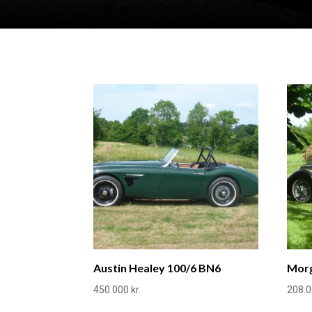
Austin Healey 100/6 BN6
Morg
450.000
kr.
208.