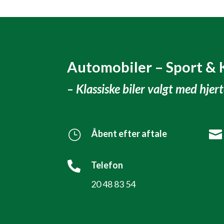
Automobiler – Sport & 
– Klassiske biler valgt med hjer
}
Åbent efter aftale


Telefon
20 48 83 54