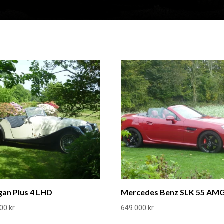
an Plus 4 LHD
Mercedes Benz SLK 55 AM
000
kr.
649.000
kr.