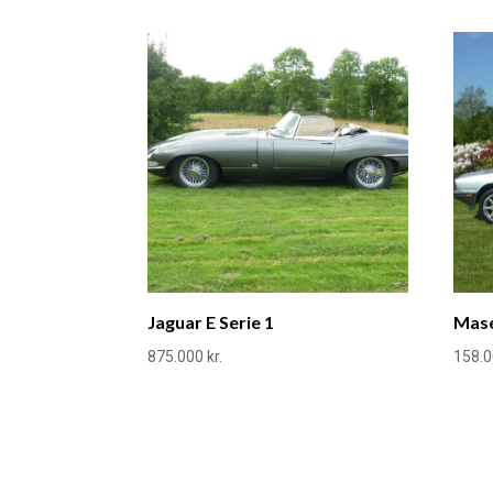
Jaguar E Serie 1
Mase
875.000
kr.
158.