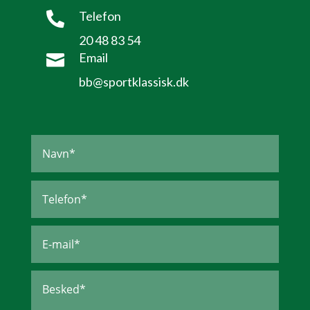
Telefon

20 48 83 54
Email

bb@sportklassisk.dk