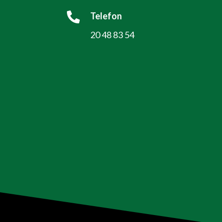

Telefon
20 48 83 54