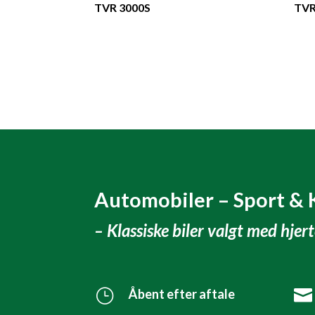
TVR 3000S
TVR
Automobiler – Sport & 
– Klassiske biler valgt med hjer
}
Åbent efter aftale
