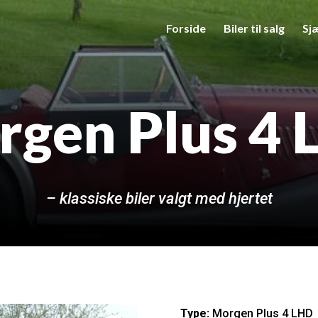
Forside
Biler til salg
Sjæ
gen Plus 4
– klassiske biler valgt med hjertet
Type:
Morgen Plus 4 LHD