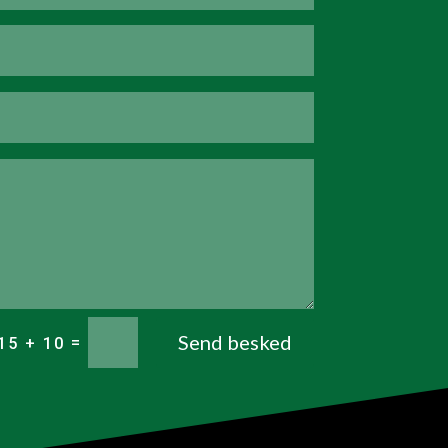
Send besked
=
15 + 10