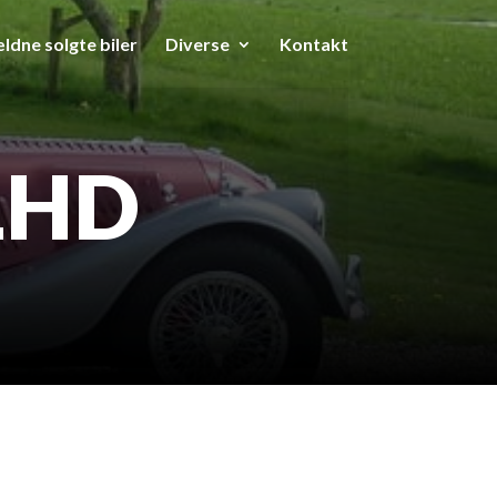
ldne solgte biler
Diverse
Kontakt
 LHD