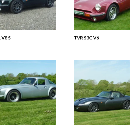
 V8 S
TVR S3C V6